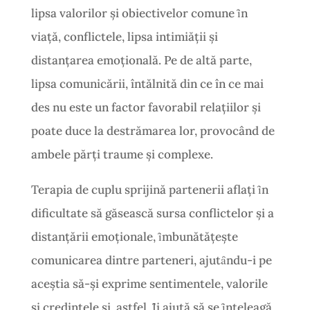
lipsa valorilor şi obiectivelor comune ȋn
viaţă, conflictele, lipsa intimiăţii şi
distanţarea emoţională. Pe de altă parte,
lipsa comunicării, întălnită din ce în ce mai
des nu este un factor favorabil relațiilor și
poate duce la destrămarea lor, provocând de
ambele părți traume și complexe.
Terapia de cuplu sprijină partenerii aflaţi ȋn
dificultate să găsească sursa conflictelor şi a
distanţării emoţionale, ȋmbunătăţeşte
comunicarea dintre parteneri, ajutȃndu-i pe
aceştia să-şi exprime sentimentele, valorile
şi credinţele şi, astfel, Ȋi ajută să se ȋnţeleagă