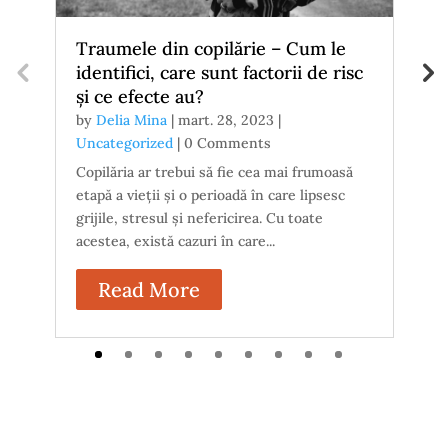
Traumele din copilărie – Cum le
S
identifici, care sunt factorii de risc
c
și ce efecte au?
n
by
Delia Mina
|
mart. 28, 2023
|
b
Uncategorized
|
0 Comments
U
Copilăria ar trebui să fie cea mai frumoasă
R
etapă a vieții și o perioadă în care lipsesc
pa
grijile, stresul și nefericirea. Cu toate
li
acestea, există cazuri în care...
di
Read More