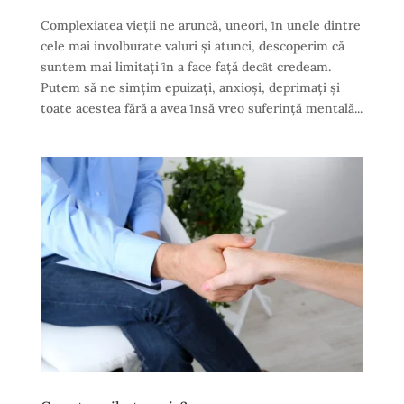
Complexiatea vieţii ne aruncă, uneori, ȋn unele dintre
cele mai involburate valuri şi atunci, descoperim că
suntem mai limitaţi ȋn a face faţă decȃt credeam.
Putem să ne simţim epuizaţi, anxioşi, deprimaţi şi
toate acestea fără a avea ȋnsă vreo suferinţă mentală...