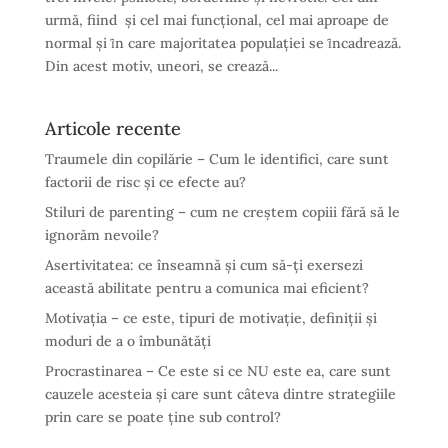
urmă, fiind şi cel mai funcţional, cel mai aproape de
normal şi ȋn care majoritatea populaţiei se ȋncadrează.
Din acest motiv, uneori, se crează...
Articole recente
Traumele din copilărie – Cum le identifici, care sunt
factorii de risc și ce efecte au?
Stiluri de parenting – cum ne creștem copiii fără să le
ignorăm nevoile?
Asertivitatea: ce înseamnă și cum să-ți exersezi
această abilitate pentru a comunica mai eficient?
Motivația – ce este, tipuri de motivație, definiții și
moduri de a o îmbunătăți
Procrastinarea – Ce este si ce NU este ea, care sunt
cauzele acesteia și care sunt câteva dintre strategiile
prin care se poate ține sub control?