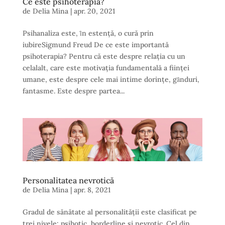
Ce este psihoterapia?
de
Delia Mina
|
apr. 20, 2021
Psihanaliza este, ȋn estenţă, o cură prin
iubireSigmund Freud De ce este importantă
psihoterapia? Pentru că este despre relaţia cu un
celalalt, care este motivaţia fundamentală a fiinţei
umane, este despre cele mai intime dorinţe, gȃnduri,
fantasme. Este despre partea...
Personalitatea nevrotică
de
Delia Mina
|
apr. 8, 2021
Gradul de sănătate al personalităţii este clasificat pe
trei nivele: psihotic, borderline şi nevrotic. Cel din